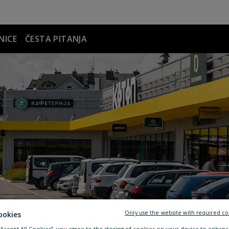
NICE
ČESTA PITANJA
Only use the website with required co
ookies
 “Accept All Cookies”, you agree to the storing of cookies on your device to enhanc