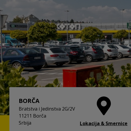
BORČA
Bratstva i Jedinstva 2G/2V
11211 Borča
Srbija
Lokacija & Smernice