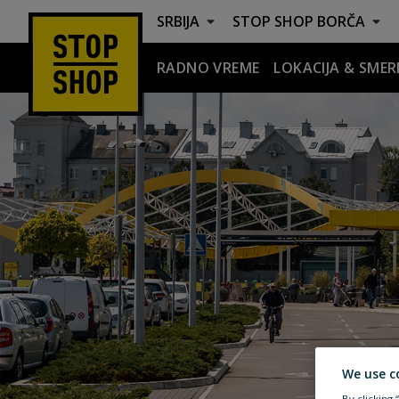
SRBIJA
STOP SHOP
BORČA
RADNO VREME
LOKACIJA & SMER
Borča
We use c
By clicking