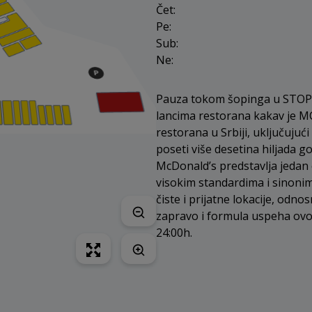
Čet:
Pe:
Sub:
Ne:
Pauza tokom šopinga u STOP 
lancima restorana kakav je M
restorana u Srbiji, uključujuć
poseti više desetina hiljada go
McDonald’s predstavlja jedan 
visokim standardima i sinonim 
čiste i prijatne lokacije, odno
zapravo i formula uspeha ovo
24:00h.