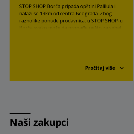
STOP SHOP Borča pripada opštini Palilula i
nalazi se 13km od centra Beograda. Zbog
raznolike ponude prodavnica, u STOP SHOP-u
Borča svako može da pronađe nešto za sebe!
Pročitaj više
Naši zakupci