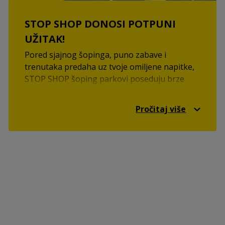
STOP SHOP DONOSI POTPUNI
UŽITAK!
Pored sjajnog šopinga, puno zabave i
trenutaka predaha uz tvoje omiljene napitke,
STOP SHOP šoping parkovi poseduju brze
punjače za električna vozila, punjače za
mobilne uređaje, besplatan internet u okviru
Pročitaj više
šoping parkova kao i besplatan parking.
STOP SHOP šoping parkovi su tu za tebe da
napuniš baterije, da se parkiraš i da uživaš
prilikom odabira artikala tvojih omiljenih
brendova. Neka šoping počne!