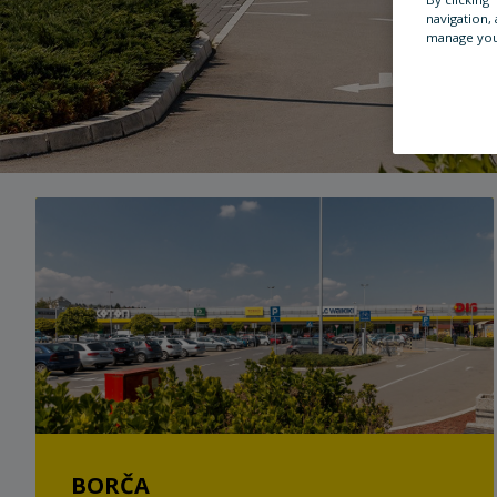
navigation, 
manage you
BORČA