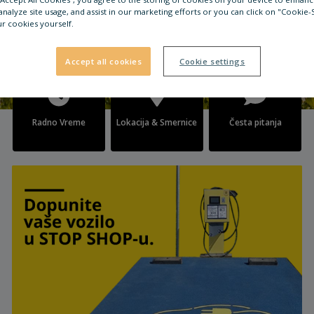
analyze site usage, and assist in our marketing efforts or you can click on "Cookie-
r cookies yourself.
Accept all cookies
Cookie settings
Radno Vreme
Lokacija & Smernice
Česta pitanja