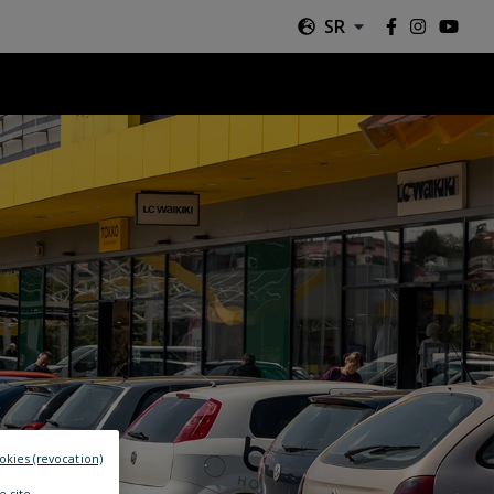
SR
okies (revocation)
e site