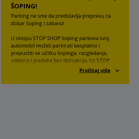
ŠOPING!
Parking ne sme da predstavlja prepreku za
dobar šoping i zabavu!
U sklopu STOP SHOP šoping parkova svoj
automobil možeš parkirati besplatno i
prepustiti se užitku šopinga, razgledanja,
odmora i predaha bez distrakcija. Uz STOP
SHOP, parkiraj i uživaj!
Pročitaj više