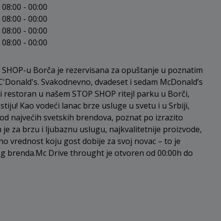
08:00 - 00:00
08:00 - 00:00
08:00 - 00:00
08:00 - 00:00
SHOP-u Borča je rezervisana za opuštanje u poznatim
C'Donald's. Svakodnevno, dvadeset i sedam McDonald’s
i i restoran u našem STOP SHOP ritejl parku u Borči,
stiju! Kao vodeći lanac brze usluge u svetu i u Srbiji,
od najvećih svetskih brendova, poznat po izrazito
je za brzu i ljubaznu uslugu, najkvalitetnije proizvode,
sno vrednost koju gost dobije za svoj novac – to je
g brenda.Mc Drive throught je otvoren od 00:00h do