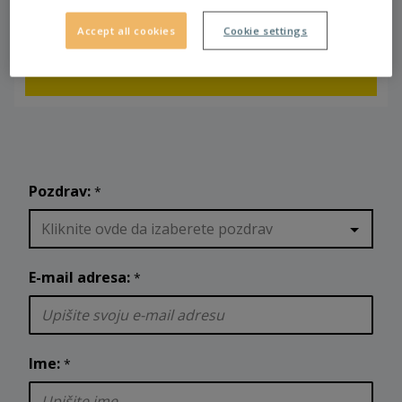
- Sinergija kroz doslednu standardizaciju u
Accept all cookies
Cookie settings
građevinarstvu, zakupu i radu
- Centralizovana marketinška podrška
Pozdrav:
*
Kliknite ovde da izaberete pozdrav
E-mail adresa:
*
Ime:
*