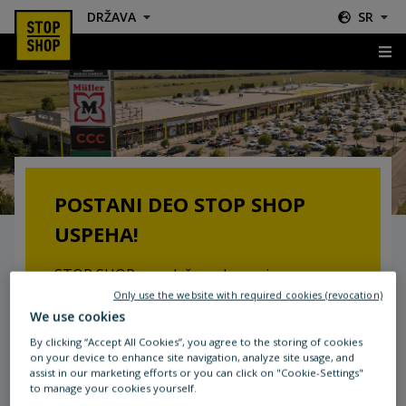
DRŽAVA
SR
Zakup
POSTANI DEO STOP SHOP
USPEHA!
STOP SHOP se zalaže za kupovinu na
jednom mestu. Takođe možete iskoristiti
Only use the website with required cookies (revocation)
We use cookies
naše prednosti i postati deo našeg uspeha.
By clicking “Accept All Cookies”, you agree to the storing of cookies
on your device to enhance site navigation, analyze site usage, and
- Pouzdan odnos sa zakupcima
assist in our marketing efforts or you can click on "Cookie-Settings"
- Profesionalana podrška zakupcima kroz
to manage your cookies yourself.
naš iskusan i obrazovan menadžment tim