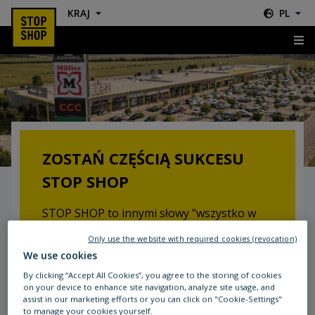
KRAJ
PL
Leasing
ZOSTAŃ CZĘŚCIĄ SUKCESU
STOP SHOP
STOP SHOP to innymi słowy "wszystko w
jednym miejscu". Ty rownież możesz
Only use the website with required cookies (revocation)
skorzystać z naszej oferty i stać się częścią
We use cookies
naszego sukcesu.
By clicking “Accept All Cookies”, you agree to the storing of cookies
on your device to enhance site navigation, analyze site usage, and
- Niezawodne relacje z najemcami
assist in our marketing efforts or you can click on "Cookie-Settings"
to manage your cookies yourself.
- Profesjonalne wsparcie dla najemców