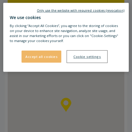
Świnoujście jest miejscowością turystyczną,
Only use the website with required cookies (revocation)
dzięki czemu jest dobrze skomunikowane
We use cookies
poprzez połączenia transportu publicznego
By clicking “Accept All Cookies”, you agree to the storing of cookies
oraz sprawnie działającą przeprawę promową.
on your device to enhance site navigation, analyze site usage, and
Tuz przed STOP SHOP Świnoujście znajduje się
assist in our marketing efforts or you can click on "Cookie-Settings"
przystanek Matejki, przy którym zatrzymują się
to manage your cookies yourself.
autobusy linii A, B i 2.
Accept all cookies
Cookie settings