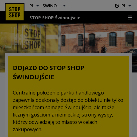
PL
ŚWINOUJŚCIE
PL
STOP SHOP Świnoujście
Lokalizacja i dojazd
DOJAZD DO STOP SHOP
ŚWINOUJŚCIE
Centralne położenie parku handlowego
zapewnia doskonały dostęp do obiektu nie tylko
mieszkańcom samego Świnoujścia, ale także
licznym gościom z niemieckiej strony wyspy,
którzy odwiedzają to miasto w celach
zakupowych.