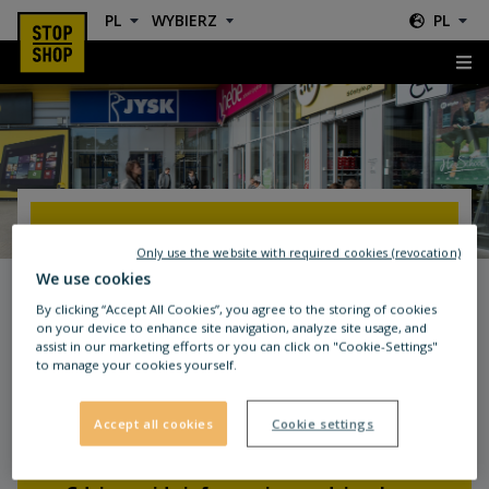
PL
WYBIERZ
PL
FAQ
FAQ
Only use the website with required cookies (revocation)
We use cookies
By clicking “Accept All Cookies”, you agree to the storing of cookies
on your device to enhance site navigation, analyze site usage, and
assist in our marketing efforts or you can click on "Cookie-Settings"
to manage your cookies yourself.
Najczęściej zadawane pytania o
parku handlowym STOP SHOP
Accept all cookies
Cookie settings