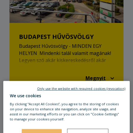
BUDAPEST HŰVÖSVÖLGY
Budapest Hűvösvölgy - MINDEN EGY
HELYEN Mindenki talál valamit magának!
Legyen szó akár kiskereskedésről akár
gasztronómiáról, az Ön STOP SHOP-ja sok
mindent kínál.
Megnyit
Only use the website with required cookies (revocation)
We use cookies
By clicking “Accept All Cookies”, you agree to the storing of cookies
on your device to enhance site navigation, analyze site usage, and
assist in our marketing efforts or you can click on "Cookie-Settings"
to manage your cookies yourself.
Bérlőink