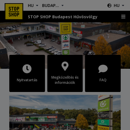
HU
BUDAPEST HŰVÖSVÖLGY
HU
STOP SHOP Budapest Hűvösvölgy
Budapest Hűvösvölgy
Megközelítés és
Nyitvatartás
FAQ
információk