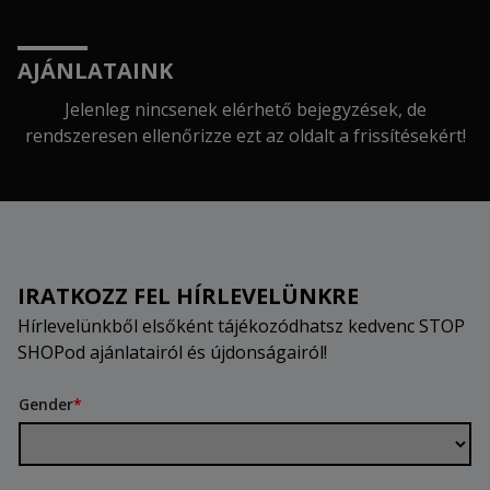
AJÁNLATAINK
Jelenleg nincsenek elérhető bejegyzések, de
rendszeresen ellenőrizze ezt az oldalt a frissítésekért!
IRATKOZZ FEL HÍRLEVELÜNKRE
Hírlevelünkből elsőként tájékozódhatsz kedvenc STOP
SHOPod ajánlatairól és újdonságairól!
Gender
*