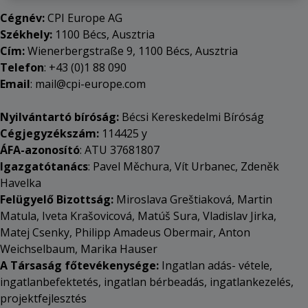
Cégnév:
CPI Europe AG
Székhely:
1100 Bécs, Ausztria
Cím:
Wienerbergstraße 9, 1100 Bécs, Ausztria
Telefon
: +43 (0)1 88 090
Email
: mail@cpi-europe.com
Nyilvántartó bíróság:
Bécsi Kereskedelmi Bíróság
Cégjegyzékszám:
114425 y
ÁFA-azonosító
: ATU 37681807
Igazgatótanács
: Pavel Měchura, Vít Urbanec, Zdeněk
Havelka
Felügyelő Bizottság:
Miroslava Greštiaková, Martin
Matula, Iveta Krašovicová, Matúš Sura, Vladislav Jirka,
Matej Csenky, Philipp Amadeus Obermair, Anton
Weichselbaum,
Marika Hauser
A Társaság főtevékenysége:
Ingatlan adás- vétele,
ingatlanbefektetés, ingatlan bérbeadás, ingatlankezelés,
projektfejlesztés