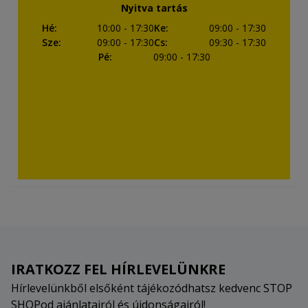
Nyitva tartás
Hé
:
10:00
- 17:30
Ke
:
09:00
- 17:30
Sze
:
09:00
- 17:30
Cs
:
09:30
- 17:30
Pé
:
09:00
- 17:30
IRATKOZZ FEL HÍRLEVELÜNKRE
Hírlevelünkből elsőként tájékozódhatsz kedvenc STOP
SHOPod ajánlatairól és újdonságairól!