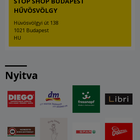
STOP SHOP BUDAPEST
HŰVÖSVÖLGY
Hüvösvölgyi út 138
1021 Budapest
HU
Nyitva