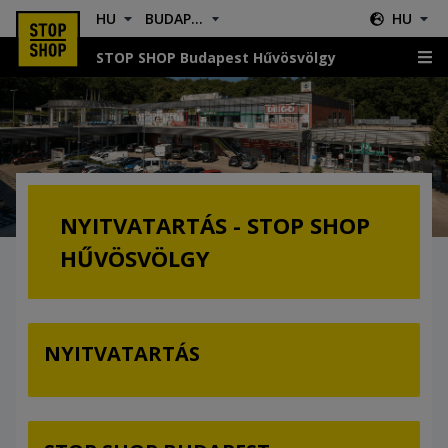
HU
BUDAPEST HŰVÖSVÖLGY
HU
STOP SHOP Budapest Hűvösvölgy
Nyitvatartás
NYITVATARTÁS - STOP SHOP
HŰVÖSVÖLGY
NYITVATARTÁS