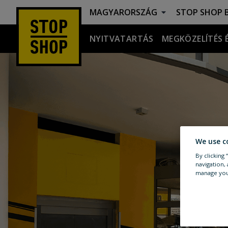
MAGYARORSZÁG
STOP SHOP
B
NYITVATARTÁS
MEGKÖZELÍTÉS 
Megközelítés és információk
We use c
By clicking
navigation, 
manage you