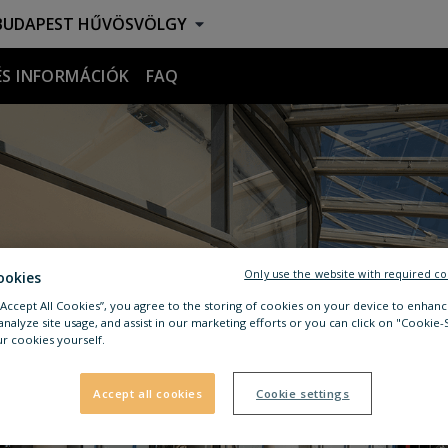
UDAPEST HŰVÖSVÖLGY
ÉS INFORMÁCIÓK
FAQ
Only use the website with required co
ookies
 “Accept All Cookies”, you agree to the storing of cookies on your device to enhanc
analyze site usage, and assist in our marketing efforts or you can click on "Cookie-
r cookies yourself.
Accept all cookies
Cookie settings