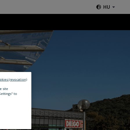
HU
okies (revocation)
e site
Settings" to