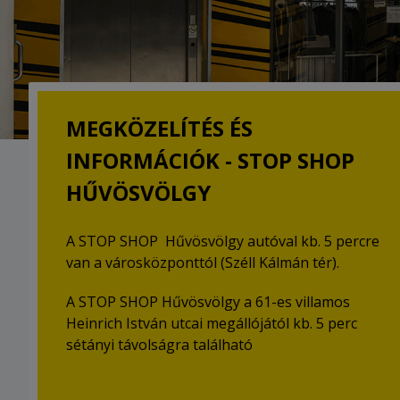
MEGKÖZELÍTÉS ÉS
INFORMÁCIÓK - STOP SHOP
HŰVÖSVÖLGY
A STOP SHOP Hűvösvölgy autóval kb. 5 percre
van a városközponttól (Széll Kálmán tér).
A STOP SHOP Hűvösvölgy a 61-es villamos
Heinrich István utcai megállójától kb. 5 perc
sétányi távolságra található