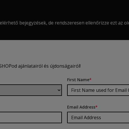
elérhető bejegyzések, de rendszeresen ellenőrizze ezt az olda
HOPod ajánlatairól és újdonságairól!
First Name
*
Email Address
*