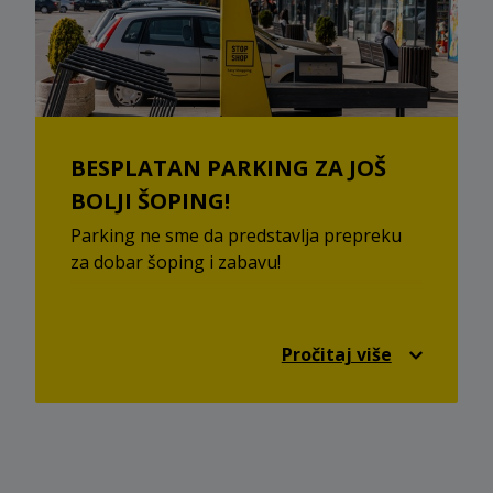
BESPLATAN PARKING ZA JOŠ
BOLJI ŠOPING!
Parking ne sme da predstavlja prepreku
za dobar šoping i zabavu!
U sklopu STOP SHOP šoping parkova svoj
automobil možeš parkirati besplatno i
Pročitaj više
prepustiti se užitku šopinga, razgledanja,
odmora i predaha bez distrakcija. Uz STOP
SHOP, parkiraj i uživaj!