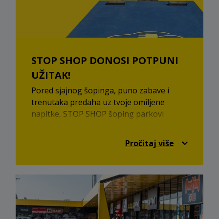
STOP SHOP DONOSI POTPUNI
UŽITAK!
Pored sjajnog šopinga, puno zabave i
trenutaka predaha uz tvoje omiljene
napitke, STOP SHOP šoping parkovi
poseduju brze punjače za električna
vozila, punjače za mobilne uređaje,
Pročitaj više
besplatan internet u okviru šoping
parkova kao i besplatan parking.
STOP SHOP šoping parkovi su tu za tebe
da napuniš baterije, da se parkiraš i da
uživaš prilikom odabira artikala tvojih
omiljenih brendova. Neka šoping počne!