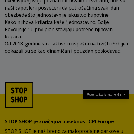
uvek ispunjavaju poznati Lidl kvalitet i svežinu, dok su
naši zaposleni posvećeni da potrošačima svaki dan
obezbede što jednostavnije iskustvo kupovine.
Kako njihova krilatica kaže "Jednostavno. Bolje.
Povoljnije." u prvi plan stavljaju potrebe njihovih
kupaca.
Od 2018. godine smo aktivni i uspešni na tržištu Srbije i
dokazali su se kao dinamičan i pouzdan poslodavac.
Povratak na vrh
STOP SHOP je značajna posebnost CPI Europe
STOP SHOP je naš brend za maloprodajne parkove u