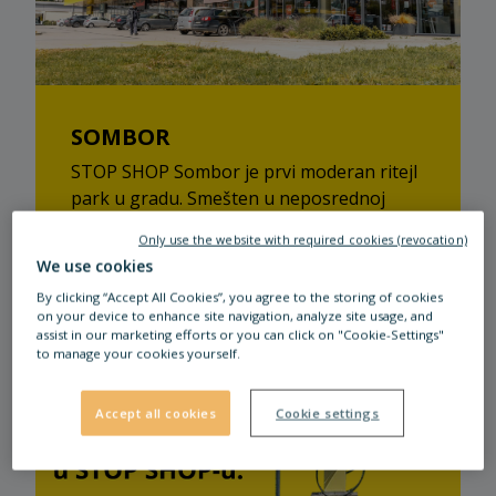
SOMBOR
STOP SHOP Sombor je prvi moderan ritejl
park u gradu. Smešten u neposrednoj
blizini centra grada, u ulici Štrosmajerova
Only use the website with required cookies (revocation)
28, sa svojim idealnim spletom brendova i
We use cookies
usluga, nudi 11 prodavnica poznatih
Pročitaj više
By clicking “Accept All Cookies”, you agree to the storing of cookies
svetskih i domaćih brendova, kafe...
on your device to enhance site navigation, analyze site usage, and
assist in our marketing efforts or you can click on "Cookie-Settings"
to manage your cookies yourself.
Accept all cookies
Cookie settings