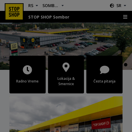
RS
SOMBOR
SR
STOP SHOP Sombor
Sombor
Lokacija &
Radno Vreme
Česta pitanja
Smernice