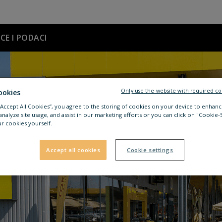
ICE I PODACI
Only use the website with required co
ookies
 “Accept All Cookies”, you agree to the storing of cookies on your device to enhanc
analyze site usage, and assist in our marketing efforts or you can click on "Cookie-
r cookies yourself.
Accept all cookies
Cookie settings