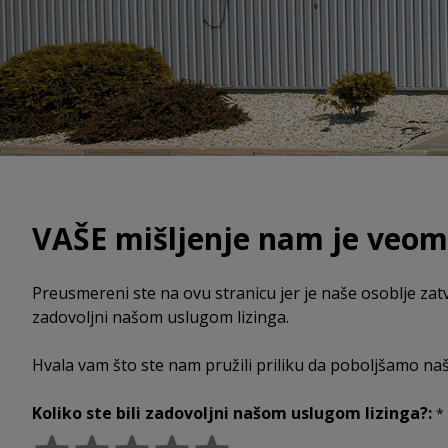
VAŠE mišljenje nam je veom
Preusmereni ste na ovu stranicu jer je naše osoblje zat
zadovoljni našom uslugom lizinga.
Hvala vam što ste nam pružili priliku da poboljšamo na
Koliko ste bili zadovoljni našom uslugom lizinga?:
*