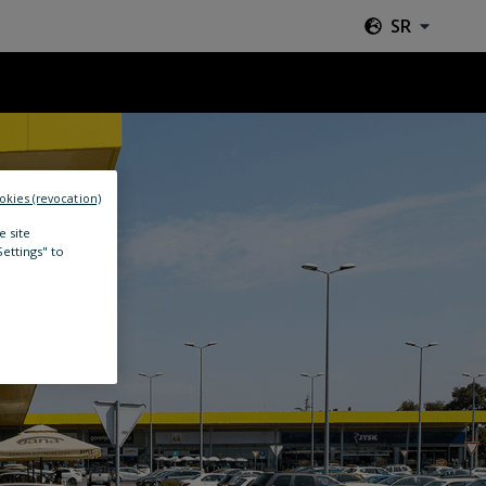
SR
okies (revocation)
e site
Settings" to