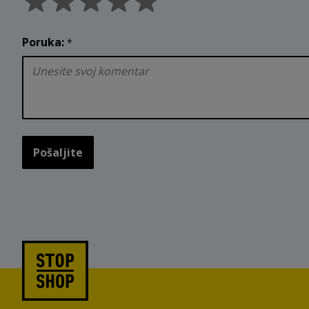
Poruka:
*
Pošaljite