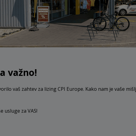
a važno!
vorilo vaš zahtev za lizing CPI Europe. Kako nam je vaše miš
še usluge za VAS!