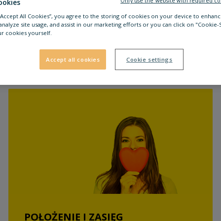
Only use the website with required co
ookies
 “Accept All Cookies”, you agree to the storing of cookies on your device to enhanc
analyze site usage, and assist in our marketing efforts or you can click on "Cookie-
r cookies yourself.
Godziny otwarcia
Lokalizacja i dojazd
FAQ
Accept all cookies
Cookie settings
POŁOŻENIE I ZASIĘG