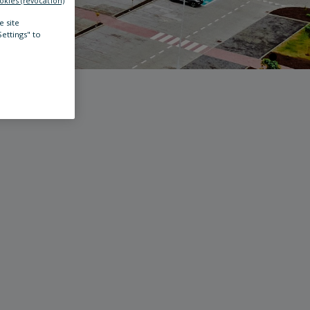
okies (revocation)
e site
Settings" to