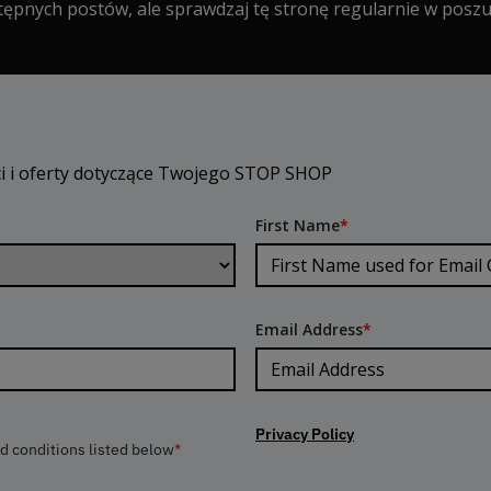
ępnych postów, ale sprawdzaj tę stronę regularnie w poszuk
ci i oferty dotyczące Twojego STOP SHOP
First Name
*
Email Address
*
Privacy Policy
nd conditions listed below
*