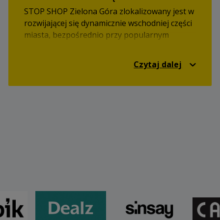
STOP SHOP Zielona Góra zlokalizowany jest w
rozwijającej się dynamicznie wschodniej części
miasta, bezpośrednio przy popularnym
osiedlu Pomorskie, przy łączącej z centrum
miasta Szosie Kisielińskiej, w pobliżu ronda
Czytaj dalej
Orląt Lwowskich.
Dojazd do parku handlowego możliwy jest
także z ulicy Kętrzyńskiej, która łączy tę część
miasta z drogą ekspresową S3.
Łączny zasięg nowego STOP SHOP-u szacuje
się na 272.000 osób. Oznacza to, że tylu
klientów może dotrzeć do nowego parku
handlowego w przeciągu 30 minut jazdy
samochodem.