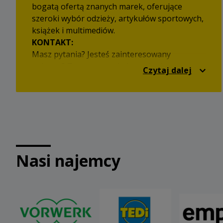
bogatą ofertą znanych marek, oferujące
szeroki wybór odzieży, artykułów sportowych,
książek i multimediów.
KONTAKT:
Masz pytania? Jesteś zainteresowany
najmem? Zapraszamy do kontaktu!
Czytaj dalej
Tomasz Pobratyn, tel. +48 609 757 778,
e-mail:
t.pobratyn@cpipg.com
Nasi najemcy