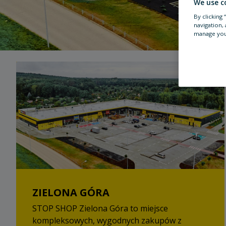
We use c
By clicking
navigation, 
manage you
ZIELONA GÓRA
STOP SHOP Zielona Góra to miejsce
kompleksowych, wygodnych zakupów z