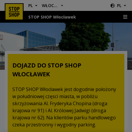
PL
WŁOCŁAWEK
PL
STOP SHOP Włocławek
Lokalizacja i dojazd
DOJAZD DO STOP SHOP
WŁOCŁAWEK
STOP SHOP Włocławek jest dogodnie położony
w południowej częsci miasta, w pobliżu
skrzyżowania Al. Fryderyka Chopina (droga
krajowa nr 91) i Al. Królowej Jadwigi (droga
krajowa nr 62). Na klientów parku handlowego
czeka przestronny i wygodny parking.