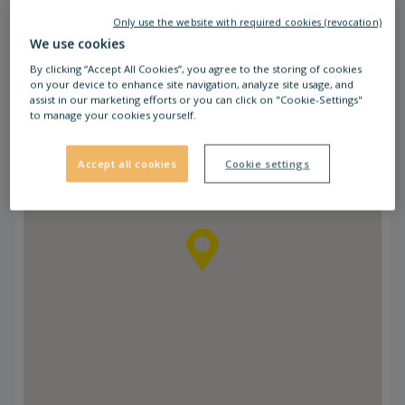
Do parku handlowego STOP SHOP Legnica
Only use the website with required cookies (revocation)
można sprawnie dojechać, korzystając z
We use cookies
dostępnej komunikacji publicznej. Przy obiekcie
By clicking “Accept All Cookies”, you agree to the storing of cookies
zatrzymują się trzy linie autobusowe: NR 5, 6, 18.
on your device to enhance site navigation, analyze site usage, and
assist in our marketing efforts or you can click on "Cookie-Settings"
to manage your cookies yourself.
Accept all cookies
Cookie settings