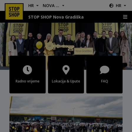
HR
NOVA GRADIŠKA
HR
STOP SHOP Nova Gradiška
Nova Gradiška
Radno vrijeme
Lokacija & Upute
FAQ