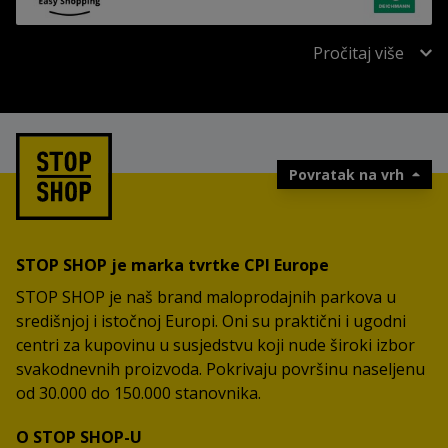
Pročitaj više
Povratak na vrh
STOP SHOP je marka tvrtke CPI Europe
STOP SHOP je naš brand maloprodajnih parkova u
središnjoj i istočnoj Europi. Oni su praktični i ugodni
centri za kupovinu u susjedstvu koji nude široki izbor
svakodnevnih proizvoda. Pokrivaju površinu naseljenu
od 30.000 do 150.000 stanovnika.
O STOP SHOP-U