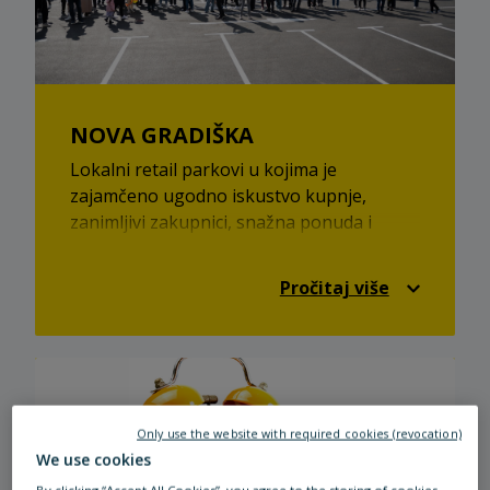
NOVA GRADIŠKA
Lokalni retail parkovi u kojima je
zajamčeno ugodno iskustvo kupnje,
zanimljivi zakupnici, snažna ponuda i
odlične cijene!
Pročitaj više
Only use the website with required cookies (revocation)
We use cookies