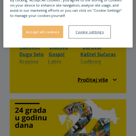
By clicking “Accept All Cookies”, you agree to the storing of cookies
on your device to enhance site navigation, analyze site usage, and
assist in our marketing efforts or you can click on "Cookie-Settings"
to manage your cookies yourself.
Accept all cookies
Cookie settings
RADNE NEDJELJE I ROĐENDANI
Čakovec
Đakovo
Daruvar
Dugo Selo
Gospić
Kaštel Sućurac
Krapina
Labin
Ludbreg
Našice
Osijek
Pazin
Valpovo
Velika Gorica
Vinkovci
Pročitaj više
Virovitica
Vukovar
Ivanec
Nova
Gradiška
Knin
Sinj
🎂 Rođendani 🎂