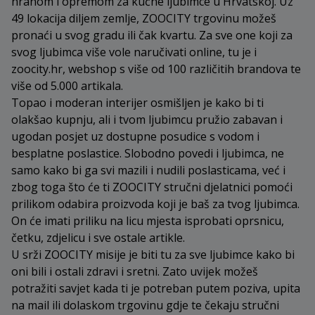
hranom i opremom za kućne ljubimce u Hrvatskoj. Uz
49 lokacija diljem zemlje, ZOOCITY trgovinu možeš
pronaći u svog gradu ili čak kvartu. Za sve one koji za
svog ljubimca više vole naručivati online, tu je i
zoocity.hr, webshop s više od 100 različitih brandova te
više od 5.000 artikala.
Topao i moderan interijer osmišljen je kako bi ti
olakšao kupnju, ali i tvom ljubimcu pružio zabavan i
ugodan posjet uz dostupne posudice s vodom i
besplatne poslastice. Slobodno povedi i ljubimca, ne
samo kako bi ga svi mazili i nudili poslasticama, već i
zbog toga što će ti ZOOCITY stručni djelatnici pomoći
prilikom odabira proizvoda koji je baš za tvog ljubimca.
On će imati priliku na licu mjesta isprobati oprsnicu,
četku, zdjelicu i sve ostale artikle.
U srži ZOOCITY misije je biti tu za sve ljubimce kako bi
oni bili i ostali zdravi i sretni. Zato uvijek možeš
potražiti savjet kada ti je potreban putem poziva, upita
na mail ili dolaskom trgovinu gdje te čekaju stručni