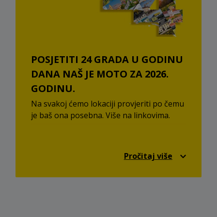
POSJETITI 24 GRADA U GODINU
DANA NAŠ JE MOTO ZA 2026.
GODINU.
Na svakoj ćemo lokaciji provjeriti po čemu
je baš ona posebna. Više na linkovima.
STOP SHOP Dugo Selo
STOP SHOP Velika Gorica
Pročitaj više
STOP SHOP Osijek
STOP SHOP Đakovo
STOP SHOP Daruvar
STOP SHOP Ivanec
STOP SHOP Našice