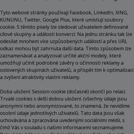
Tyto webové stránky používají Facebook, LinkedIn, XING,
KUNUNU, Twitter, Google Plus, které umísťují soubory
cookie. S těmito pixely lze sledovat uživatelem definované
cílové skupiny a události konverzí. Na jednu stránku tak lze
odesílat mnohem více uzpůsobených událostí a přes URL
odkaz mohou být zahrnuta další data. Tímto způsobem lze
zaznamenávat a analyzovat určité akční modely, které
umožňují učinit podrobné závěry o účinnosti reklamy a
oslovených skupinách uživatelů, a přispět tím k optimalizaci
a zvýšení atraktivity vlastní reklamy.
Doba uložení: Session-cookie (dočasné) skončí po relaci.
Trvalé cookies s delší dobou uložení. (všechny údaje jsou
anonymní nebo anonymizované, to znamená, že nevidíme
osobní údaje jednotlivých uživatelů. Tato data jsou však
uchovávána a zpracována uvedenými sociálními médii, s
čímž Vás v souladu s našimi informacemi seznamujeme.