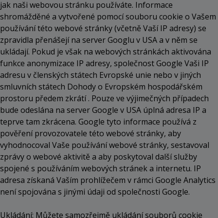
jak naši webovou stránku používáte. Informace
shromážděné a vytvořené pomocí souboru cookie o Vašem
používání této webové stránky (včetně Vaší IP adresy) se
zpravidla přenášejí na server Googlu v USA a v něm se
ukládají. Pokud je však na webových stránkách aktivována
funkce anonymizace IP adresy, společnost Google Vaši IP
adresu v členských státech Evropské unie nebo v jiných
smluvních státech Dohody o Evropském hospodářském
prostoru předem zkrátí . Pouze ve výjimečných případech
bude odeslána na server Google v USA úplná adresa IP a
teprve tam zkrácena. Google tyto informace používá z
pověření provozovatele této webové stránky, aby
vyhodnocoval Vaše používání webové stránky, sestavoval
zprávy o webové aktivitě a aby poskytoval další služby
spojené s používáním webových stránek a internetu. IP
adresa získaná Vaším prohlížečem v rámci Google Analytics
není spojována s jinými údaji od společnosti Google.
Ukládání: Můžete samozřejmě ukládání souborů cookie