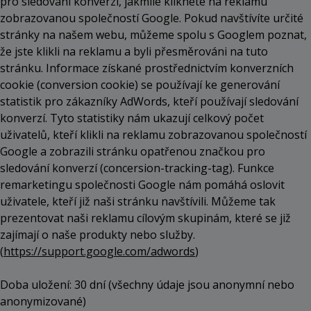
pro sledování konverzí, jakmile kliknete na reklamu
zobrazovanou společností Google. Pokud navštívíte určité
stránky na našem webu, můžeme spolu s Googlem poznat,
že jste klikli na reklamu a byli přesměrováni na tuto
stránku. Informace získané prostřednictvím konverzních
cookie (conversion cookie) se používají ke generování
statistik pro zákazníky AdWords, kteří používají sledování
konverzí. Tyto statistiky nám ukazují celkový počet
uživatelů, kteří klikli na reklamu zobrazovanou společností
Google a zobrazili stránku opatřenou značkou pro
sledování konverzí (concersion-tracking-tag). Funkce
remarketingu společnosti Google nám pomáhá oslovit
uživatele, kteří již naši stránku navštívili. Můžeme tak
prezentovat naši reklamu cílovým skupinám, které se již
zajímají o naše produkty nebo služby.
(
https://support.google.com/adwords
)
Doba uložení: 30 dní (všechny údaje jsou anonymní nebo
anonymizované)