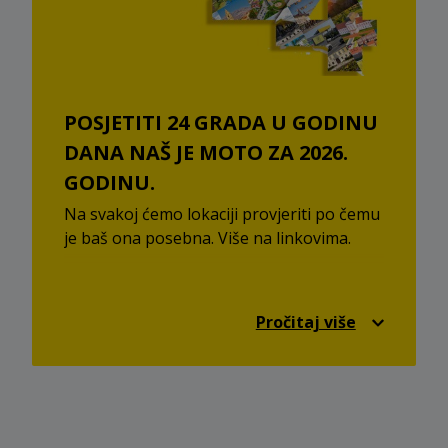
POSJETITI 24 GRADA U GODINU
DANA NAŠ JE MOTO ZA 2026.
GODINU.
Na svakoj ćemo lokaciji provjeriti po čemu
je baš ona posebna. Više na linkovima.
STOP SHOP Dugo Selo
STOP SHOP Velika Gorica
Pročitaj više
STOP SHOP Osijek
STOP SHOP Đakovo
STOP SHOP Daruvar
STOP SHOP Ivanec
STOP SHOP Našice