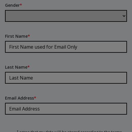
Gender
*
First Name
*
Last Name
*
Email Address
*
I agree that my data will be stored according to the terms