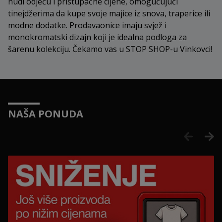
nudi odjeću i pristupačne cijene, omogućujući
tinejdžerima da kupe svoje majice iz snova, traperice ili
modne dodatke. Prodavaonice imaju svjež i
monokromatski dizajn koji je idealna podloga za
šarenu kolekciju. Čekamo vas u STOP SHOP-u Vinkovci!
NAŠA PONUDA