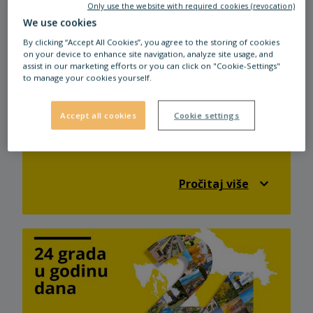
Only use the website with required cookies (revocation)
We use cookies
By clicking “Accept All Cookies”, you agree to the storing of cookies
on your device to enhance site navigation, analyze site usage, and
assist in our marketing efforts or you can click on "Cookie-Settings"
to manage your cookies yourself.
RADNE NEDJELJE I ROĐENDANI
Čakovec
Đakovo
Daruvar
Accept all cookies
Cookie settings
Dugo Selo
Gospić
Kaštel Sućurac
Krapina
Labin
Ludbreg
Našice
Osijek
Pazin
Valpovo
Velika Gorica
Vinkovci
Pročitaj više
Virovitica
Vukovar
Ivanec
Nova
Gradiška
Knin
Sinj
🎂 Rođendani 🎂