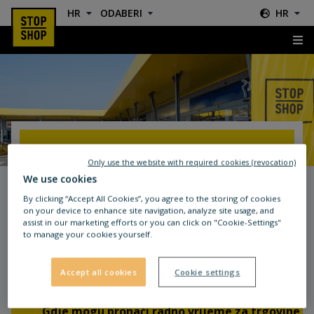
HR
ODABERI
HR
FAQ
FAQ
Only use the website with required cookies (revocation)
We use cookies
By clicking “Accept All Cookies”, you agree to the storing of cookies
on your device to enhance site navigation, analyze site usage, and
assist in our marketing efforts or you can click on "Cookie-Settings"
to manage your cookies yourself.
Često postavljana pitanja (FAQ) o
STOP SHOP
Accept all cookies
Cookie settings
Gdje mogu pronaći radno vrijeme za trgovine