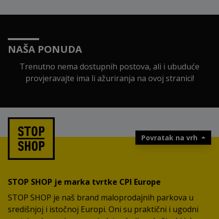
NAŠA PONUDA
Trenutno nema dostupnih postova, ali i ubuduće
provjeravajte ima li ažuriranja na ovoj stranici!
Povratak na vrh
STOP SHOP je marka tvrtke CPI Europe
STOP SHOP je naš brand maloprodajnih parkova u
središnjoj i istočnoj Europi. Oni su praktični i ugodni