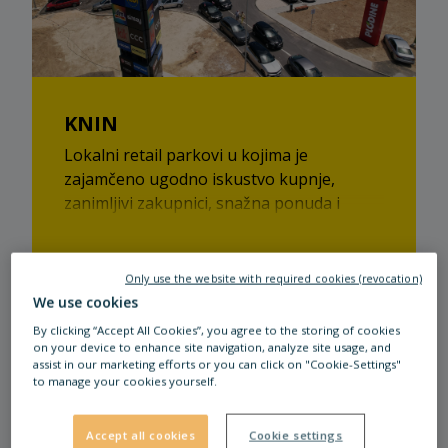
KNIN
Lokalni retail parkovi u kojima je
zajamčeno ugodno iskustvo kupnje,
zanimljivi zakupnici, snažna ponuda i
odlične cijene!
Pročitaj više
Only use the website with required cookies (revocation)
We use cookies
By clicking “Accept All Cookies”, you agree to the storing of cookies
on your device to enhance site navigation, analyze site usage, and
assist in our marketing efforts or you can click on "Cookie-Settings"
to manage your cookies yourself.
Accept all cookies
Cookie settings