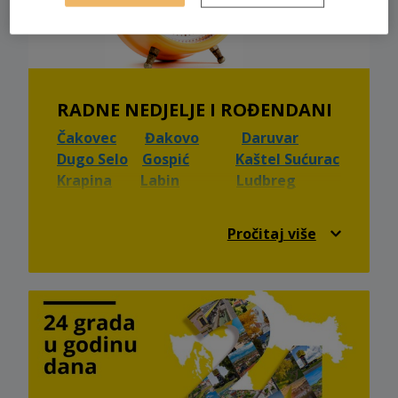
RADNE NEDJELJE I ROĐENDANI
Čakovec
Đakovo
Daruvar
Dugo Selo
Gospić
Kaštel Sućurac
Krapina
Labin
Ludbreg
Našice
Osijek
Pazin
Valpovo
Velika Gorica
Vinkovci
Pročitaj više
Virovitica
Vukovar
Ivanec
Nova
Gradiška
Knin
Sinj
🎂 Rođendani 🎂