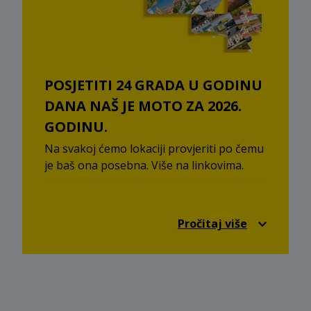
POSJETITI 24 GRADA U GODINU
DANA NAŠ JE MOTO ZA 2026.
GODINU.
Na svakoj ćemo lokaciji provjeriti po čemu
je baš ona posebna. Više na linkovima.
STOP SHOP Dugo Selo
STOP SHOP Velika Gorica
Pročitaj više
STOP SHOP Osijek
STOP SHOP Đakovo
STOP SHOP Daruvar
STOP SHOP Ivanec
STOP SHOP Našice