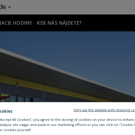
ÍN
ACIE HODINY
KDE NÁS NÁJDETE?
Only use the website with required co
ookies
 “Accept All Cookies”, you agree to the storing of cookies on your device to enhanc
analyze site usage, and assist in our marketing efforts or you can click on "Cookie-
r cookies yourself.