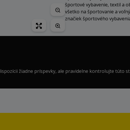
športové vybavenie, textil a
všetko na športovanie a voľný
značiek športového vybaveni
ispozícii žiadne príspevky, ale pravidelne kontrolujte túto s