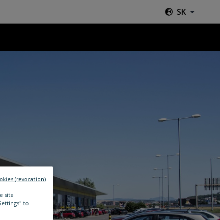
SK
okies (revocation)
e site
Settings" to