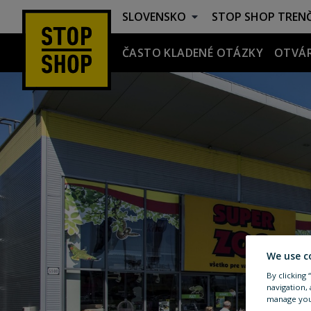
SLOVENSKO
STOP SHOP
TRENČ
ČASTO KLADENÉ OTÁZKY
OTVÁR
Trenčín
We use c
By clicking
navigation, 
manage you