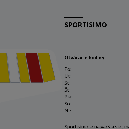
SPORTISIMO
Otváracie hodiny:
Po:
Ut:
St:
Št:
Pia:
So:
Ne:
Sportisimo je najväčšia sieť