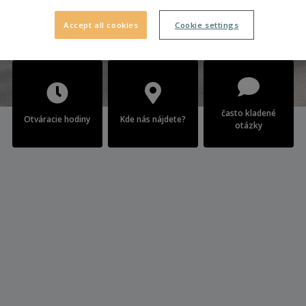
Accept all cookies
Cookie settings
často kladené
Otváracie hodiny
Kde nás nájdete?
otázky