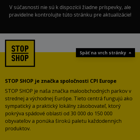
V súčasnosti nie sú k dispozícii žiadne príspevky, ale
pravidelne kontrolujte túto stránku pre aktualizácie!
Späť na vrch stránky
STOP SHOP je značka spoločnosti CPI Europe
STOP SHOP je naša značka maloobchodných parkov v
strednej a východnej Európe. Tieto centrá fungujú ako
sympatický a praktický lokálny zásobovateľ, ktorý
pokrýva spádové oblasti od 30 000 do 150 000
obyvateľov a ponúka širokú paletu každodenných
produktov.