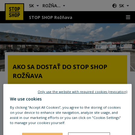
SK
ROŽŇAVA
SK
STOP SHOP Rožňava
Kde nás nájdete?
AKO SA DOSTAŤ DO STOP SHOP
ROŽŇAVA
Dostupnosť autom:
Only use the website with required cookies (revocation)
Nákupné centrum STOP SHOP Rožňava sa
We use cookies
nachádza pri križovatke ulice Alej Jána Pavla
By clicking “Accept All Cookies”, you agree to the storing of cookies
Dobšinského a ulice Jovická.
on your device to enhance site navigation, analyze site usage, and
assist in our marketing efforts or you can click on "Cookie-Settings"
to manage your cookies yourself.
Dostupnosť verejnou dopravou:
Autobusová zástavka „Sídlisko Juh SNAHA“ sa