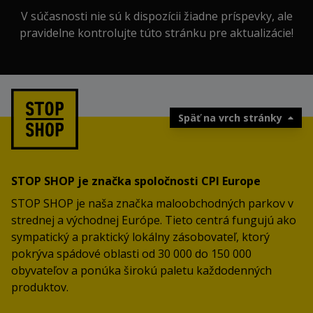
V súčasnosti nie sú k dispozícii žiadne príspevky, ale
pravidelne kontrolujte túto stránku pre aktualizácie!
Späť na vrch stránky
STOP SHOP je značka spoločnosti CPI Europe
STOP SHOP je naša značka maloobchodných parkov v
strednej a východnej Európe. Tieto centrá fungujú ako
sympatický a praktický lokálny zásobovateľ, ktorý
pokrýva spádové oblasti od 30 000 do 150 000
obyvateľov a ponúka širokú paletu každodenných
produktov.