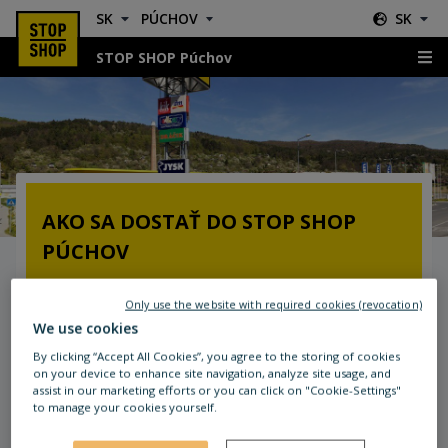
SK
PÚCHOV
SK
STOP SHOP Púchov
Kde nás nájdete?
AKO SA DOSTAŤ DO STOP SHOP
PÚCHOV
Dostupnosť autom:
Only use the website with required cookies (revocation)
Nákupné centrum sa nachádza vedľa kruhového
We use cookies
objazdu, ktorý spája ulicu Nimnická cesta (cesta
By clicking “Accept All Cookies”, you agree to the storing of cookies
I. triedy č. 507) a Okružnú ulicu.
on your device to enhance site navigation, analyze site usage, and
assist in our marketing efforts or you can click on "Cookie-Settings"
to manage your cookies yourself.
Dostupnosť verejnou dopravou:
Autobusová zástavka „Okružná I.“ sa nachádza