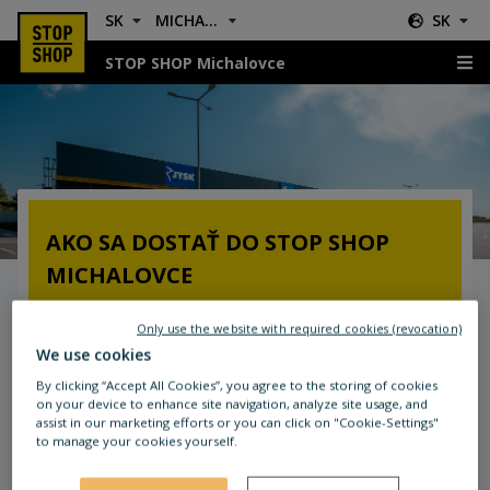
SK
MICHALOVCE
SK
STOP SHOP Michalovce
Kde nás nájdete?
AKO SA DOSTAŤ DO STOP SHOP
MICHALOVCE
Dostupnosť autom:
Only use the website with required cookies (revocation)
We use cookies
Nákupné centrum STOP SHOP Michalovce sa
nachádza pri kruhovom objazde spájajúcom
By clicking “Accept All Cookies”, you agree to the storing of cookies
on your device to enhance site navigation, analyze site usage, and
ulicu Lastomírska a Sobraneckú cestu (E50)
assist in our marketing efforts or you can click on "Cookie-Settings"
to manage your cookies yourself.
Dostupnosť hromadnou dopravou:
Autobusová zastávka „Tesco“ sa nachádza hneď