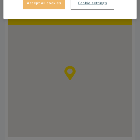
Accept all cookies
Cookie settings
vedľa STOP SHOP Michalovce. Dostať sa k nám
môžete autobusovými linkami č. 1, 5, 6, 8, 9 či 10.