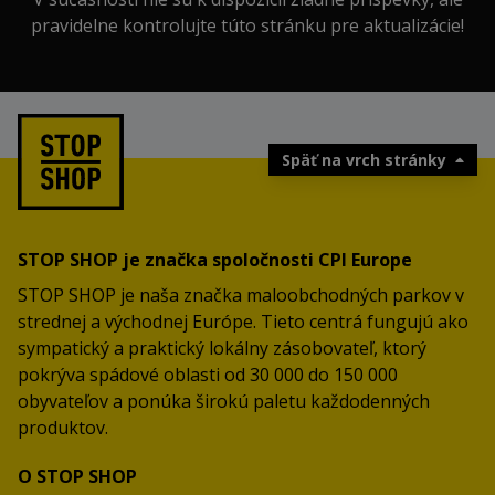
pravidelne kontrolujte túto stránku pre aktualizácie!
Späť na vrch stránky
STOP SHOP je značka spoločnosti CPI Europe
STOP SHOP je naša značka maloobchodných parkov v
strednej a východnej Európe. Tieto centrá fungujú ako
sympatický a praktický lokálny zásobovateľ, ktorý
pokrýva spádové oblasti od 30 000 do 150 000
obyvateľov a ponúka širokú paletu každodenných
produktov.
O STOP SHOP