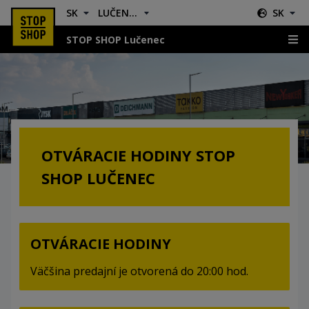
SK
LUČENEC
SK
STOP SHOP Lučenec
Otváracie hodiny
OTVÁRACIE HODINY STOP
SHOP LUČENEC
OTVÁRACIE HODINY
Väčšina predajní je otvorená do 20:00 hod.