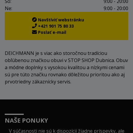
So:
9:00 - 20:00
Ne:
9:00 - 20:00
Navštíviť webstránku
+421 901 75 80 33
Poslať e-mail
DEICHMANN je s viac ako storočnou tradíciou
obľúbenou značkou obuvi v STOP SHOP Dubnica. Obuv
a módne doplnky s vysokou kvalitou a nízkymi cenami
sú pre túto značku rovnako dôležitou prioritou ako aj
prvotriedny zákaznícky servis.
NAŠE PONUKY
V súčasnosti nie sú k dispozícii žiadne príspevky, ale