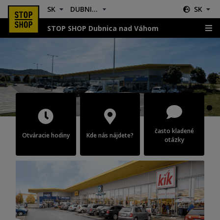
SK
DUBNICA NAD VÁHOM
SK
STOP SHOP Dubnica nad Váhom
Dubnica nad Váhom
často kladené
Otváracie hodiny
Kde nás nájdete?
otázky