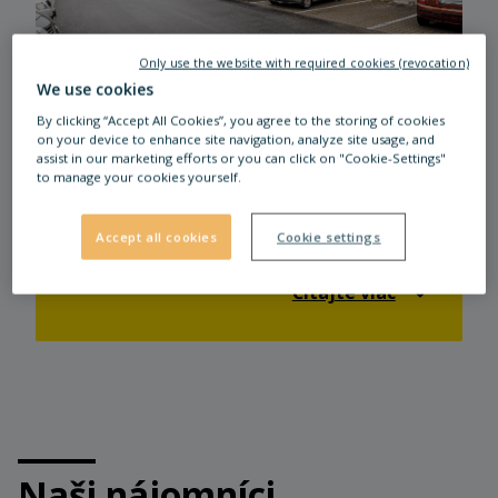
Only use the website with required cookies (revocation)
We use cookies
By clicking “Accept All Cookies”, you agree to the storing of cookies
DUBNICA NAD VÁHOM
on your device to enhance site navigation, analyze site usage, and
assist in our marketing efforts or you can click on "Cookie-Settings"
STOP SHOP Dubnica nad Váhom sa
to manage your cookies yourself.
nachádza v okrese Ilava v Trenčianskom
kraji. Tešíme sa na vašu návštevu a želáme
Accept all cookies
Cookie settings
vám veľa zábavy pri nakupovaní či
oddychu u nás.
Čítajte viac
Naši nájomníci