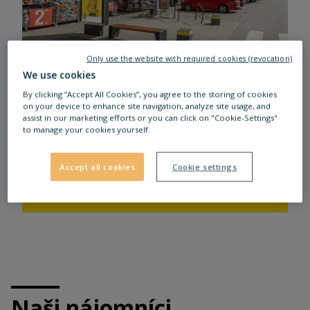
Only use the website with required cookies (revocation)
We use cookies
DOLNÝ KUBÍN
By clicking “Accept All Cookies”, you agree to the storing of cookies
STOP SHOP Dolný Kubín sa nachádza v
on your device to enhance site navigation, analyze site usage, and
assist in our marketing efforts or you can click on "Cookie-Settings"
okrese Dolný Kubín v Žilinskom kraji.
to manage your cookies yourself.
Tešíme sa na vašu návštevu a želáme vám
veľa zábavy pri nakupovaní či oddychu u
Accept all cookies
Cookie settings
nás.
Čítajte viac
Naši nájomníci