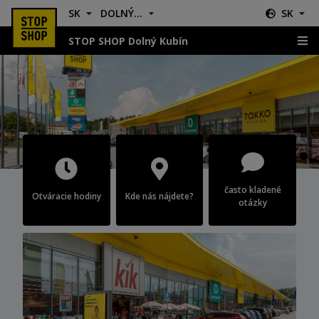
SK
DOLNÝ KUBÍN
SK
STOP SHOP Dolný Kubín
Dolný Kubín
často kladené
Otváracie hodiny
Kde nás nájdete?
otázky