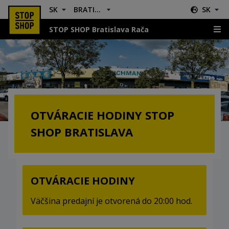
SK
BRATISLAVA RAČA
SK
STOP SHOP Bratislava Rača
Otváracie hodiny
OTVÁRACIE HODINY STOP
SHOP BRATISLAVA
OTVÁRACIE HODINY
Väčšina predajní je otvorená do 20:00 hod.