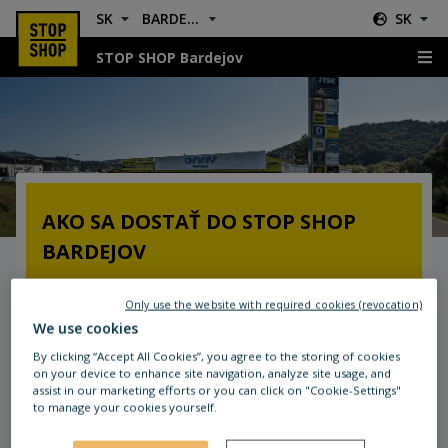
SK
BARDEJOV
SK
STOP SHOP Bardejov
Kde nás nájdete?
AKO SA DOSTAŤ DO STOP SHOP
BARDEJOV
Dostupnosť autom:
Only use the website with required cookies (revocation)
Nákupné centrum sa nachádza pri kruhovom
We use cookies
objazde na ulici Duklianska (cesta I. triedy č. 77)
By clicking “Accept All Cookies”, you agree to the storing of cookies
a ulici Priemyselná.
on your device to enhance site navigation, analyze site usage, and
assist in our marketing efforts or you can click on "Cookie-Settings"
to manage your cookies yourself.
Dostupnosť hromadnou dopravou:
Autobusová zástavka ""Duklianska – kruhový