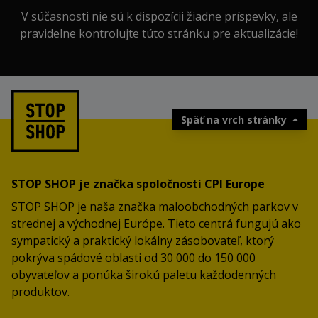
V súčasnosti nie sú k dispozícii žiadne príspevky, ale
pravidelne kontrolujte túto stránku pre aktualizácie!
Späť na vrch stránky
STOP SHOP je značka spoločnosti CPI Europe
STOP SHOP je naša značka maloobchodných parkov v
strednej a východnej Európe. Tieto centrá fungujú ako
sympatický a praktický lokálny zásobovateľ, ktorý
pokrýva spádové oblasti od 30 000 do 150 000
obyvateľov a ponúka širokú paletu každodenných
produktov.