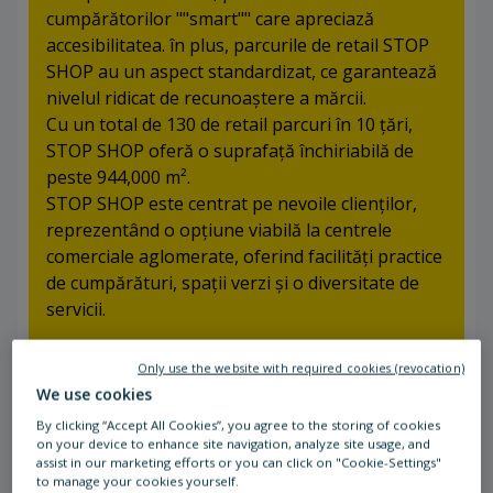
cumpărătorilor ""smart"" care apreciază
accesibilitatea. în plus, parcurile de retail STOP
SHOP au un aspect standardizat, ce garantează
nivelul ridicat de recunoaștere a mărcii.
Cu un total de 130 de retail parcuri în 10 ţări,
STOP SHOP oferă o suprafață închiriabilă de
peste 944,000 m².
STOP SHOP este centrat pe nevoile clienților,
reprezentând o opţiune viabilă la centrele
comerciale aglomerate, oferind facilităţi practice
de cumpărături, spații verzi şi o diversitate de
servicii.
Only use the website with required cookies (revocation)
We use cookies
By clicking “Accept All Cookies”, you agree to the storing of cookies
on your device to enhance site navigation, analyze site usage, and
assist in our marketing efforts or you can click on "Cookie-Settings"
to manage your cookies yourself.