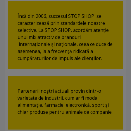
Novo mesto
Murska Sobota
Postojna
Slovenj Gradec
Încă din 2006, succesul STOP SHOP se
caracterizează prin standardele noastre
selective. La STOP SHOP, acordăm atenție
unui mix atractiv de branduri
internaționale și naționale, ceea ce duce de
asemenea, la a frecvență ridicată a
cumpărăturilor de impuls ale clienților.
Partenerii noștri actuali provin dintr-o
varietate de industrii, cum ar fi moda,
alimentație, farmacie, electronică, sport și
chiar produse pentru animale de companie.