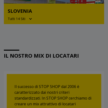
Púchov
Dubnica nad Váhom
SLOVENIA
Rožňava
Liptovský Mikuláš
Tutti 14 Siti
Ružomberok
Lučenec
Trenčín
Michalovce
Celje
Ptuj
Zvolen
Nové Zámky
Domžale
Velenje
Kranj
Slovenska Bistrica
IL NOSTRO MIX DI LOCATARI
Krško
Jesenice
Maribor
Škofja Loka
Novo mesto
Murska Sobota
Postojna
Slovenj Gradec
Il successo di STOP SHOP dal 2006 è
caratterizzato dai nostri criteri
standardizzati. In STOP SHOP cerchiamo di
creare un mix attrattivo di locatari