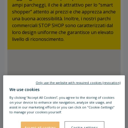
ampi parcheggi, il che è attrattivo per lo “smart
shopper” attento ai prezzi e che apprezza anche
una buona accessibilità. Inoltre, i nostri parchi
commerciali STOP SHOP sono caratterizzati dal
loro design uniforme che garantisce un elevato
livello di riconoscimento.
Only use the website with required cookies (revocation)
We use cookies
By clicking “Accept All Cookies”, you agree to the storing of cookies
116
on your device to enhance site navigation, analyze site usage, and
assist in our marketing efforts or you can click on "Cookie-Settings"
to manage your cookies yourself.
Accept all cookies
Cookie settings