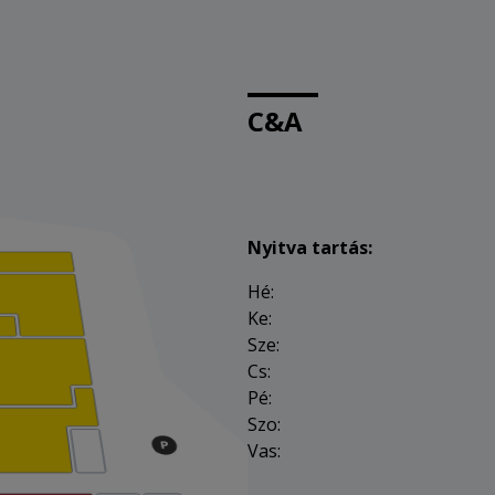
C&A
Nyitva tartás:
Hé:
Ke:
Sze:
Cs:
Pé:
Szo:
Vas: