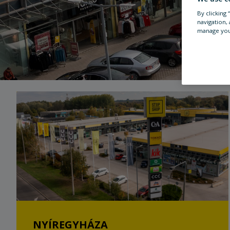
By clicking
navigation, 
manage you
NYÍREGYHÁZA