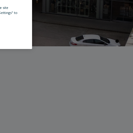
e site
Settings" to