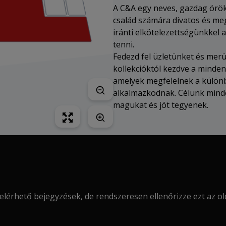
A C&A egy neves, gazdag örök
család számára divatos és meg
iránti elkötelezettségünkkel
tenni.
Fedezd fel üzletünket és merülj
kollekcióktól kezdve a minden
amelyek megfelelnek a különb
alkalmazkodnak. Célunk minden
magukat és jót tegyenek.
elérhető bejegyzések, de rendszeresen ellenőrizze ezt az olda