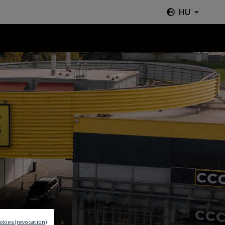
HU
okies (revocation)