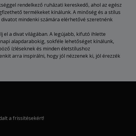
séggel rendelkező ruházati kereskedő, ahol az egész
fizethető termékeket kínálunk. A minőség és a stílus
 a divatot mindenki számára elérhetővé szeretnénk
 el a divat világában. A legújabb, kifutó ihlette
napi alapdarabokig, sokféle lehetőséget kínálunk,
öző ízléseknek és minden életstílushoz
kit arra inspirálni, hogy jól nézzenek ki, jól érezzék
lt a frissítésekért!