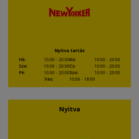
Nyitva tartás
Hé
:
10:00
- 20:00
Ke
:
10:00
- 20:00
Sze
:
10:00
- 20:00
Cs
:
10:00
- 20:00
Pé
:
10:00
- 20:00
Szo
:
10:00
- 20:00
Vas
:
10:00
- 18:00
Nyitva