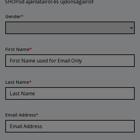
SHOPod ajánlatairól és újdonságairól!
Gender
*
First Name
*
Last Name
*
Email Address
*