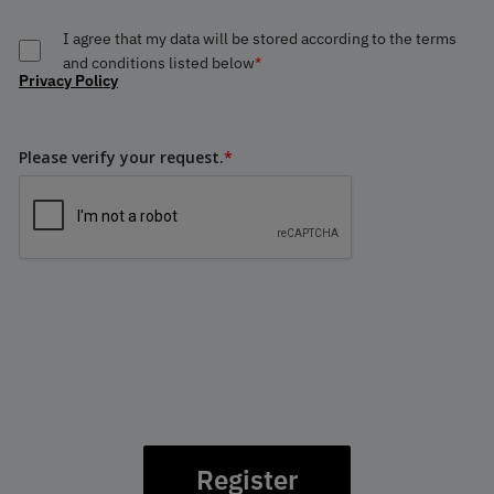
I agree that my data will be stored according to the terms
and conditions listed below
*
Privacy Policy
Please verify your request.
*
Register