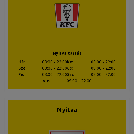
Nyitva tartás
Hé
:
08:00
- 22:00
Ke
:
08:00
- 22:00
Sze
:
08:00
- 22:00
Cs
:
08:00
- 22:00
Pé
:
08:00
- 22:00
Szo
:
08:00
- 22:00
Vas
:
09:00
- 22:00
Nyitva