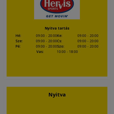
Nyitva tartás
Hé
:
09:00
- 20:00
Ke
:
09:00
- 20:00
Sze
:
09:00
- 20:00
Cs
:
09:00
- 20:00
Pé
:
09:00
- 20:00
Szo
:
09:00
- 20:00
Vas
:
10:00
- 18:00
Nyitva