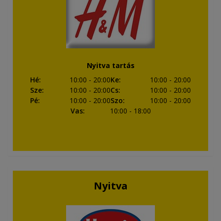
Nyitva tartás
Hé
:
10:00
- 20:00
Ke
:
10:00
- 20:00
Sze
:
10:00
- 20:00
Cs
:
10:00
- 20:00
Pé
:
10:00
- 20:00
Szo
:
10:00
- 20:00
Vas
:
10:00
- 18:00
Nyitva