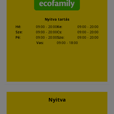
Nyitva tartás
Hé
:
09:00
- 20:00
Ke
:
09:00
- 20:00
Sze
:
09:00
- 20:00
Cs
:
09:00
- 20:00
Pé
:
09:00
- 20:00
Szo
:
09:00
- 20:00
Vas
:
09:00
- 18:00
Nyitva