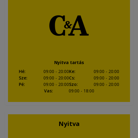
Nyitva tartás
Hé
:
09:00
- 20:00
Ke
:
09:00
- 20:00
Sze
:
09:00
- 20:00
Cs
:
09:00
- 20:00
Pé
:
09:00
- 20:00
Szo
:
09:00
- 20:00
Vas
:
09:00
- 18:00
Nyitva