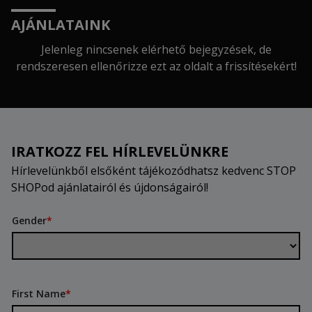
AJÁNLATAINK
Jelenleg nincsenek elérhető bejegyzések, de
rendszeresen ellenőrizze ezt az oldalt a frissítésekért!
IRATKOZZ FEL HÍRLEVELÜNKRE
Hírlevelünkből elsőként tájékozódhatsz kedvenc STOP
SHOPod ajánlatairól és újdonságairól!
Gender
*
First Name
*