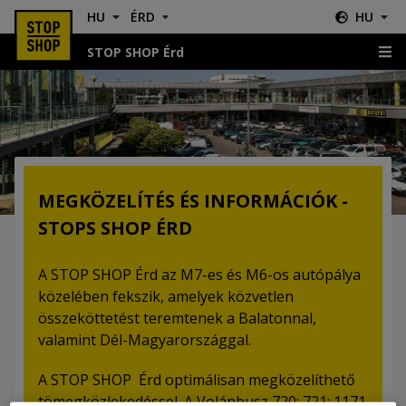
HU
ÉRD
HU
STOP SHOP Érd
Megközelítés és információk
MEGKÖZELÍTÉS ÉS INFORMÁCIÓK -
STOPS SHOP ÉRD
A STOP SHOP Érd az M7-es és M6-os autópálya
közelében fekszik, amelyek közvetlen
összeköttetést teremtenek a Balatonnal,
valamint Dél-Magyarországgal.
A STOP SHOP Érd optimálisan megközelíthető
tömegközlekedéssel. A Volánbusz 720; 721; 1171