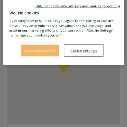
távolsági járatok, valamint az Érd-Alsó vasút
Only use the website with required cookies (revocation)
közvetlenül a bevásárlóközpontnál állnak meg.
We use cookies
By clicking “Accept All Cookies”, you agree to the storing of cookies
on your device to enhance site navigation, analyze site usage, and
assist in our marketing efforts or you can click on "Cookie-Settings"
to manage your cookies yourself.
Accept all cookies
Cookie settings