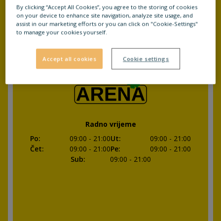
Ned
:
00:00
- 23:59
By clicking “Accept All Cookies”, you agree to the storing of cookies
on your device to enhance site navigation, analyze site usage, and
assist in our marketing efforts or you can click on "Cookie-Settings"
to manage your cookies yourself.
Zatvoreno
Accept all cookies
Cookie settings
Radno vrijeme
Po
:
09:00
- 21:00
Ut
:
09:00
- 21:00
Čet
:
09:00
- 21:00
Pe
:
09:00
- 21:00
Sub
:
09:00
- 21:00