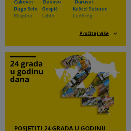
Čakovec
Đakovo
Daruvar
Dugo Selo
Gospić
Kaštel Sućurac
Krapina
Labin
Ludbreg
Našice
Osijek
Pazin
Valpovo
Velika Gorica
Vinkovci
Pročitaj više
Virovitica
Vukovar
Ivanec
Nova
Gradiška
Knin
Sinj
🎂 Rođendani 🎂
POSJETITI 24 GRADA U GODINU