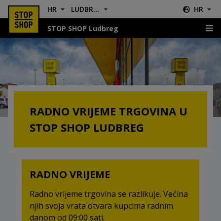
HR
LUDBREG
HR
STOP SHOP Ludbreg
Radno vrijeme
RADNO VRIJEME TRGOVINA U
STOP SHOP LUDBREG
RADNO VRIJEME
Radno vrijeme trgovina se razlikuje. Većina
njih svoja vrata otvara kupcima radnim
danom od 09:00 sati.