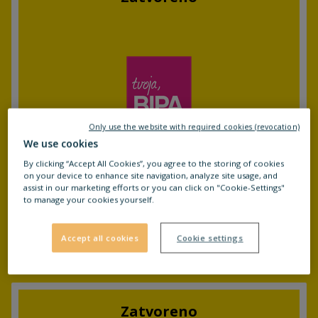
Only use the website with required cookies (revocation)
We use cookies
By clicking “Accept All Cookies”, you agree to the storing of cookies
on your device to enhance site navigation, analyze site usage, and
Radno vrijeme
assist in our marketing efforts or you can click on "Cookie-Settings"
Po
:
08:00
- 21:00
Ut
:
08:00
- 21:00
to manage your cookies yourself.
Čet
:
08:00
- 21:00
Pe
:
08:00
- 21:00
Sub
:
08:00
- 21:00
Ned
:
08:00
- 14:00
Accept all cookies
Cookie settings
Zatvoreno