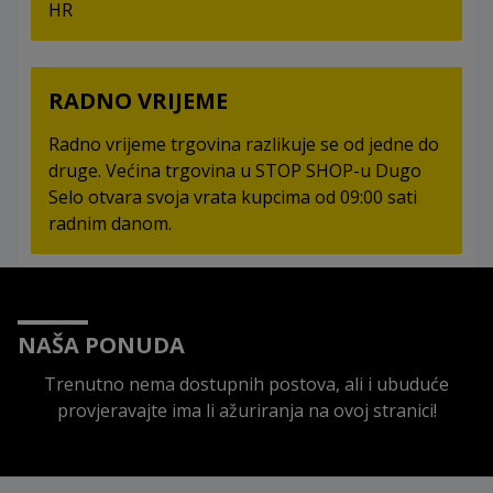
HR
RADNO VRIJEME
Radno vrijeme trgovina razlikuje se od jedne do
druge. Većina trgovina u STOP SHOP-u Dugo
Selo otvara svoja vrata kupcima od 09:00 sati
radnim danom.
NAŠA PONUDA
Trenutno nema dostupnih postova, ali i ubuduće
provjeravajte ima li ažuriranja na ovoj stranici!