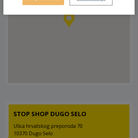
STOP SHOP DUGO SELO
Ulica hrvatskog preporoda 70
10370 Dugo Selo