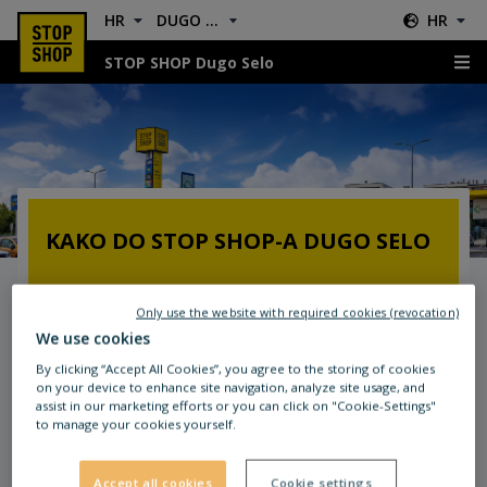
HR
DUGO SELO
HR
STOP SHOP Dugo Selo
Lokacija & Upute
KAKO DO STOP SHOP-A DUGO SELO
STOP SHOP nalazi se u Ulici Hrvatskog
Only use the website with required cookies (revocation)
preporoda 70, 10370 Dugo Selo te je dobro
We use cookies
povezan s okolnim mjestima.
By clicking “Accept All Cookies”, you agree to the storing of cookies
on your device to enhance site navigation, analyze site usage, and
assist in our marketing efforts or you can click on "Cookie-Settings"
to manage your cookies yourself.
Accept all cookies
Cookie settings