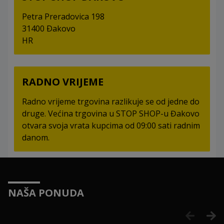
Petra Preradovica 198
31400 Ðakovo
HR
RADNO VRIJEME
Radno vrijeme trgovina razlikuje se od jedne do
druge. Većina trgovina u STOP SHOP-u Đakovo
otvara svoja vrata kupcima od 09:00 sati radnim
danom.
NAŠA PONUDA