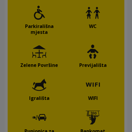
Parkirališna
WC
mjesta
Zelene Površine
Previjališta
Igrališta
WIFI
Punionica za
Bankomat