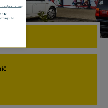
okies (revocation)
e site
Settings" to
BÍČ