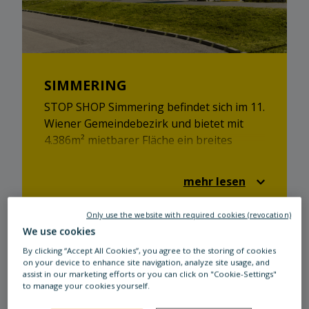
SIMMERING
STOP SHOP Simmering befindet sich im 11.
Wiener Gemeindebezirk und bietet mit
4.386m² mietbarer Fläche ein breites
Shop-Angebot. Ob Einzelhandel oder
Gastronomie - Ihr STOP SHOP hat für
mehr lesen
jeden etwas!
Only use the website with required cookies (revocation)
We use cookies
By clicking “Accept All Cookies”, you agree to the storing of cookies
on your device to enhance site navigation, analyze site usage, and
assist in our marketing efforts or you can click on "Cookie-Settings"
to manage your cookies yourself.