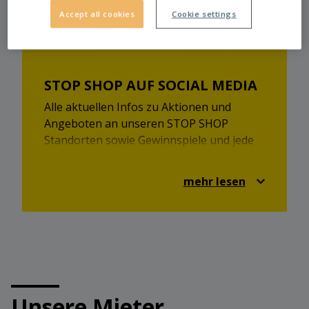
Accept all cookies
Cookie settings
STOP SHOP AUF SOCIAL MEDIA
Alle aktuellen Infos zu Aktionen und
Angeboten an unseren STOP SHOP
Standorten sowie Gewinnspiele und jede
Menge Shopping-Inspirationen findet ihr
auch auf Facebook und Instagram.
mehr lesen
Schaut vorbei und seid immer up-to-date!
https://www.facebook.com/stopshop.at
https://www.instagram.com/stopshopaustria/
Unsere Mieter