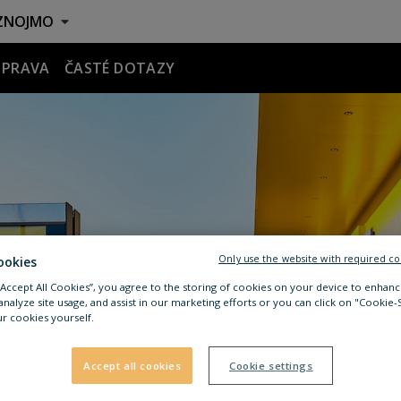
ZNOJMO
OPRAVA
ČASTÉ DOTAZY
Only use the website with required co
ookies
 “Accept All Cookies”, you agree to the storing of cookies on your device to enhanc
analyze site usage, and assist in our marketing efforts or you can click on "Cookie-
r cookies yourself.
Accept all cookies
Cookie settings