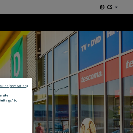
CS
okies (revocation)
e site
Settings" to