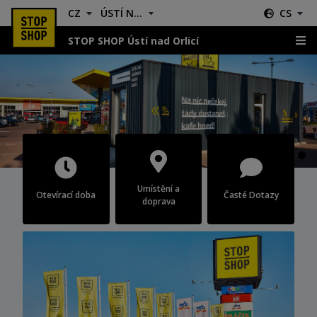
CZ
ÚSTÍ NAD ORLICÍ
CS
STOP SHOP Ústí nad Orlicí
Ústí nad Orlicí
Umístění a
Otevírací doba
Časté Dotazy
doprava