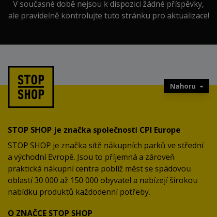
V současné době nejsou k dispozici žádné příspěvky,
ale pravidelně kontrolujte tuto stránku pro aktualizace!
Nahoru
STOP SHOP je značka společnosti CPI Europe
STOP SHOP je značka sítě nákupních parků ve střední
a východní Evropě. Jsou to příjemná a zároveň
praktická nákupní centra poblíž měst se spádovou
oblastí 30 000 až 150 000 obyvatel a nabízejí širokou
nabídku produktů každodenní potřeby.
O ZNAČCE STOP SHOP