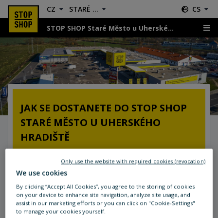
CZ
STARÉ MĚSTO U UHERSKÉHO HRADIŠTĚ
CS
STOP SHOP Staré Město u Uherského Hradiště
Umístění a doprava
JAK SE DOSTANETE DO STOP SHOP
STARÉ MĚSTO U UHERSKÉHO
HRADIŠTĚ
STOP SHOP ve Starém Městě u Uherského
Only use the website with required cookies (revocation)
We use cookies
Hradiště se nachází na okraji města kousek od
hranic s Uh. Hradištěm. Ze Starého města po
By clicking “Accept All Cookies”, you agree to the storing of cookies
on your device to enhance site navigation, analyze site usage, and
Brněnské/Hradišťské nebo z Uh. Hradiště po
assist in our marketing efforts or you can click on "Cookie-Settings"
třídě Maršála Malinovského jste u nás za chvíli.
to manage your cookies yourself.