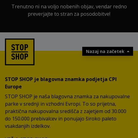
Trenutno ni na voljo nobenih objav, vendar redno
preverjajte to stran za posodobitve!
Nazaj na začetek
STOP SHOP je blagovna znamka podjetja CPI
Europe
STOP SHOP je naša blagovna znamka za nakupovalne
parke v srednji in vzhodni Evropi. To so prijetna,
praktična nakupovalna središča z zajetjem od 30.000
do 150.000 prebivalcev in ponujajo široko paleto
vsakdanjih izdelkov.