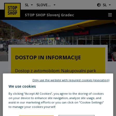
SL
SLOVENJ GRADEC
SL
STOP SHOP Slovenj Gradec
Lokacije in Usmeritve
DOSTOP IN INFORMACIJE
Dostop z avtomobilom: Nakupovalni park
STOP SHOP Slovenj Gradec se nahaja v
Only use the website with required cookies (revocation)
neposredni bližini bencinske črpalke Petrol
We use cookies
Slovenj Gradec
By clicking “Accept All Cookies”, you agree to the storing of cookies
on your device to enhance site navigation, analyze site usage, and
Javni prevoz: Avtobusna postaja Slovenj
assist in our marketing efforts or you can click on "Cookie-Settings"
to manage your cookies yourself.
Gradec. Maribor-Vuhred-Dravograd-
Sl.Gradec.