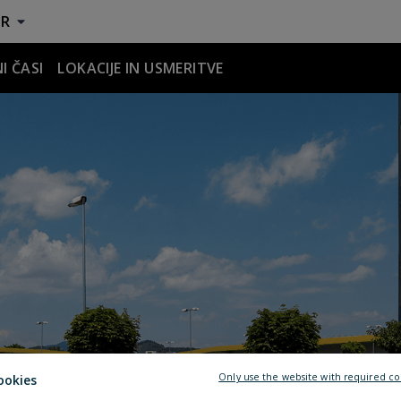
R
I ČASI
LOKACIJE IN USMERITVE
Only use the website with required co
ookies