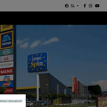
SL
okies (revocation)