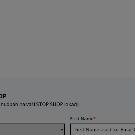
OP
onudbah na vaši STOP SHOP lokaciji.
First Name
*