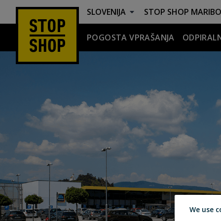
SLOVENIJA
STOP SHOP
MARIBO
POGOSTA VPRAŠANJA
ODPIRALN
Odpiralni Časi
We use c