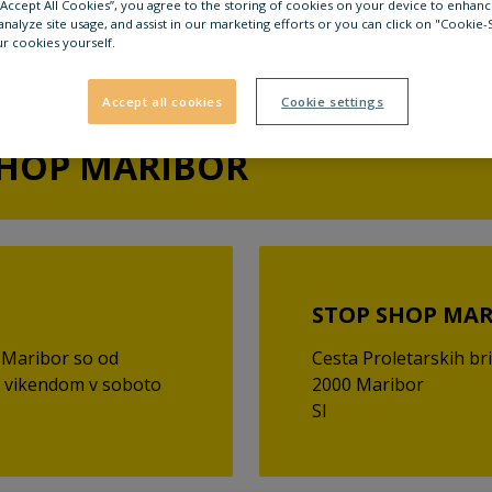
 “Accept All Cookies”, you agree to the storing of cookies on your device to enhanc
analyze site usage, and assist in our marketing efforts or you can click on "Cookie-
r cookies yourself.
Accept all cookies
Cookie settings
SHOP MARIBOR
STOP SHOP MA
 Maribor so od
Cesta Proletarskih br
d vikendom v soboto
2000 Maribor
SI