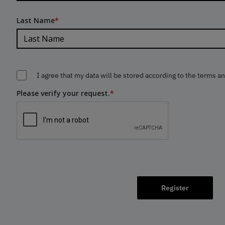
Last Name
*
I agree that my data will be stored according to the terms a
Please verify your request.
*
Register