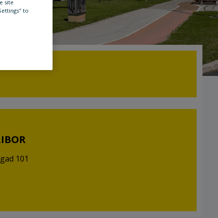
e site
Settings" to
RIBOR
igad 101