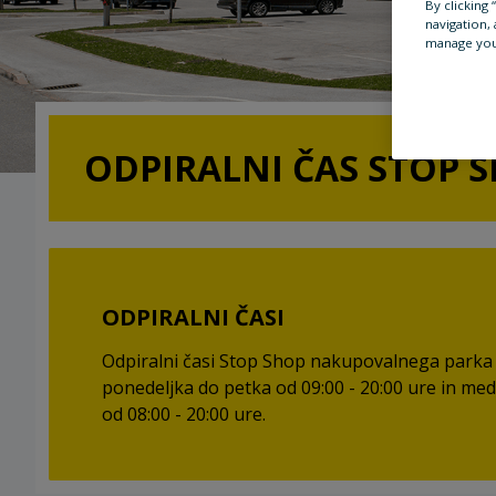
By clicking
navigation, 
manage you
ODPIRALNI ČAS STOP 
ODPIRALNI ČASI
Odpiralni časi Stop Shop nakupovalnega parka
ponedeljka do petka od 09:00 - 20:00 ure in me
od 08:00 - 20:00 ure.