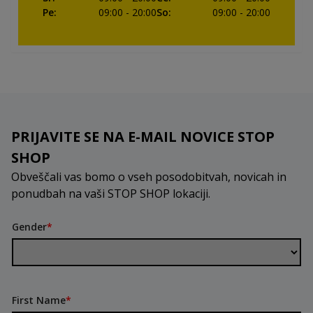
Pe
:
09:00
- 20:00
So
:
09:00
- 20:00
PRIJAVITE SE NA E-MAIL NOVICE STOP
SHOP
Obveščali vas bomo o vseh posodobitvah, novicah in
ponudbah na vaši STOP SHOP lokaciji.
Gender
*
First Name
*