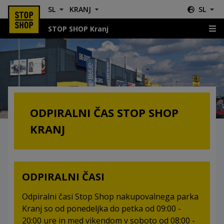
SL
KRANJ
SL
STOP SHOP Kranj
Odpiralni Časi
ODPIRALNI ČAS STOP SHOP
KRANJ
ODPIRALNI ČASI
Odpiralni časi Stop Shop nakupovalnega parka
Kranj so od ponedeljka do petka od 09:00 -
20:00 ure in med vikendom v soboto od 08:00 -