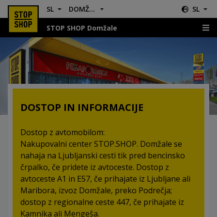
SL
DOMŽALE
SL
STOP SHOP Domžale
Lokacije in Usmeritve
DOSTOP IN INFORMACIJE
Dostop z avtomobilom:
Nakupovalni center STOP.SHOP. Domžale se
nahaja na Ljubljanski cesti tik pred bencinsko
črpalko, če pridete iz avtoceste. Dostop z
avtoceste A1 in E57, če prihajate iz Ljubljane ali
Maribora, izvoz Domžale, preko Podrečja;
dostop z regionalne ceste 447, če prihajate iz
Kamnika ali Mengeša.