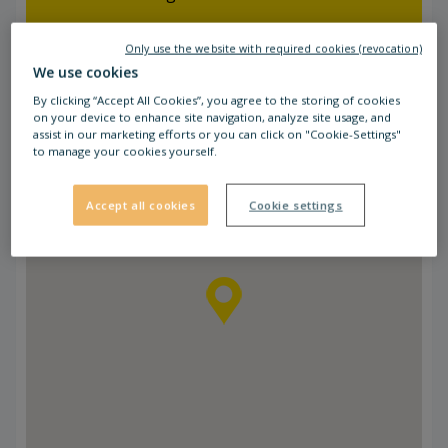
Javni prevoz:
Only use the website with required cookies (revocation)
V neposredni bližini ni javnega avtobusnega
We use cookies
prevoza, glavno postajališče avtobusa
By clicking “Accept All Cookies”, you agree to the storing of cookies
in vlaka je oddaljeno ca. 1.500 m.
on your device to enhance site navigation, analyze site usage, and
assist in our marketing efforts or you can click on "Cookie-Settings"
to manage your cookies yourself.
Accept all cookies
Cookie settings