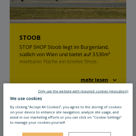
STOOB
STOP SHOP Stoob liegt im Burgenland,
südlich von Wien und bietet auf 3.530m²
mietbarer Fläche ein breites Shop-
Angebot. Ob Einzelhandel oder
Gastronomie - Ihr STOP SHOP hat für
mehr lesen
jeden etwas!
Only use the website with required cookies (revocation)
We use cookies
By clicking “Accept All Cookies”, you agree to the storing of cookies
on your device to enhance site navigation, analyze site usage, and
assist in our marketing efforts or you can click on "Cookie-Settings"
to manage your cookies yourself.