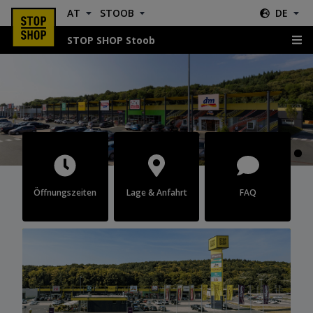
AT
STOOB
DE
STOP SHOP Stoob
Stoob
Öffnungszeiten
Lage & Anfahrt
FAQ