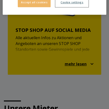
Accept all cookies
Cookie settings
STOP SHOP AUF SOCIAL MEDIA
Alle aktuellen Infos zu Aktionen und
Angeboten an unseren STOP SHOP
Standorten sowie Gewinnspiele und jede
Menge Shopping-Inspirationen findet ihr
auch auf Facebook und Instagram.
mehr lesen
Schaut vorbei und seid immer up-to-date!
https://www.facebook.com/stopshop.at
https://www.instagram.com/stopshopaustria/
Unsere Mieter