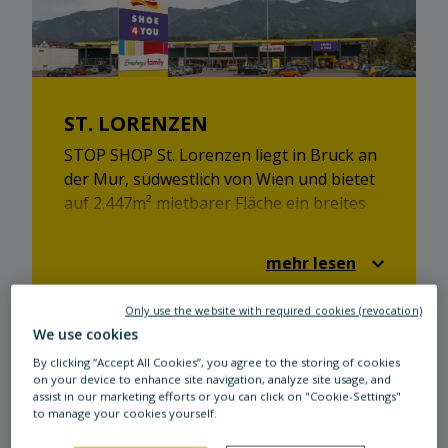
ST. LORENZEN
STOP SHOP St. Lorenzen liegt in Bruck an
der Mur, südwestlich von Wien und bietet
auf 2.447m² mietbarer Fläche ein breites
Shop-Angebot. Ob Einzelhandel oder
Gastronomie - Ihr STOP SHOP hat für
mehr lesen
jeden etwas!
Only use the website with required cookies (revocation)
We use cookies
By clicking “Accept All Cookies”, you agree to the storing of cookies
on your device to enhance site navigation, analyze site usage, and
assist in our marketing efforts or you can click on "Cookie-Settings"
to manage your cookies yourself.