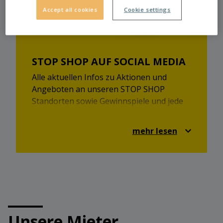
Accept all cookies
Cookie settings
STOP SHOP AUF SOCIAL MEDIA
Alle aktuellen Infos zu Aktionen und
Angeboten an unseren STOP SHOP
Standorten sowie Gewinnspiele und jede
Menge Shopping-Inspirationen findet ihr
auch auf Facebook und Instagram.
mehr lesen
Schaut vorbei und seid immer up-to-date!
https://www.facebook.com/stopshop.at
https://www.instagram.com/stopshopaustria/
Unsere Mieter