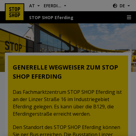
AT
EFERDING
DE
STOP SHOP Eferding
Lage & Anfahrt
GENERELLE WEGWEISER ZUM STOP
SHOP EFERDING
Das Fachmarktzentrum STOP SHOP Eferding ist
an der Linzer Straße 16 im Industriegebiet
Eferding gelegen. Es kann über die B129, die
Eferdingerstraße erreicht werden.
Den Standort des STOP SHOP Eferding können
Sie per Bus erreichen. Die Busstation Linzer